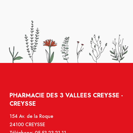
PHARMACIE DES 3 VALLEES CREYSSE -
CREYSSE
154 Av. de la Roque
24100 CREYSSE
Téléphone:
05.53.23.21.11