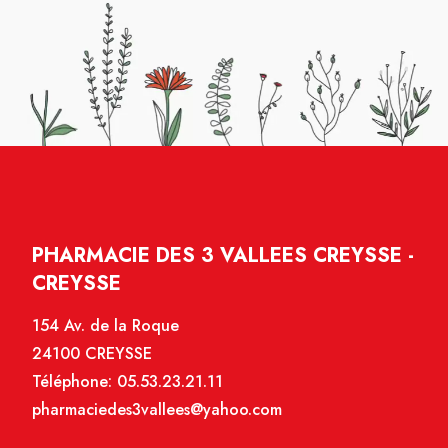
PHARMACIE DES 3 VALLEES CREYSSE -
CREYSSE
154 Av. de la Roque
24100 CREYSSE
Téléphone:
05.53.23.21.11
pharmaciedes3vallees@yahoo.com