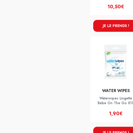
10,50€
JE LE PRENDS !
WATER WIPES
Waterwipes Lingette
Bebe On The Go X1
1,90€
JE LE PRENDS !