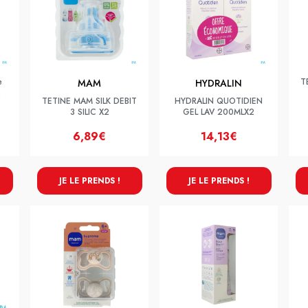
e
T
MAM
HYDRALIN
2
TETINE MAM SILK DEBIT
HYDRALIN QUOTIDIEN
3 SILIC X2
GEL LAV 200MLX2
6,89€
14,13€
JE LE PRENDS !
JE LE PRENDS !