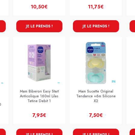
10,50€
11,75€
JE LE PRENDS !
JE LE PRENDS !
Mam Biberon Easy Start
Mam Sucette Original
Anticolique 160ml Lilas
Tendance +6m Silicone
Tetine Debit 1
X2
0
7,95€
7,50€
JE LE PRENDS !
JE LE PRENDS !