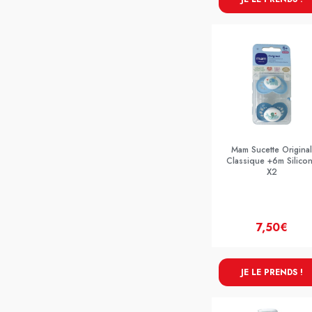
Mam Sucette Original
Classique +6m Silico
X2
7,50€
JE LE PRENDS !