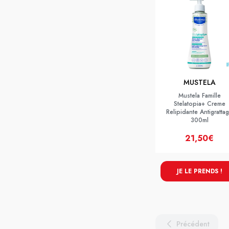
MUSTELA
Mustela Famille
Stelatopia+ Creme
Relipidante Antigratta
300ml
21,50€
JE LE PRENDS !
Précédent