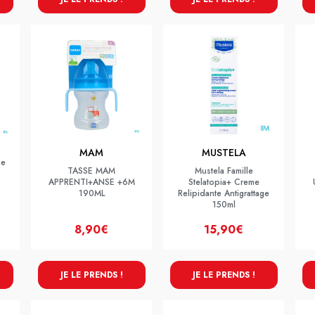
MAM
MUSTELA
ne
TASSE MAM
Mustela Famille
APPRENTI+ANSE +6M
Stelatopia+ Creme
190ML
Relipidante Antigrattage
150ml
8,90€
15,90€
JE LE PRENDS !
JE LE PRENDS !