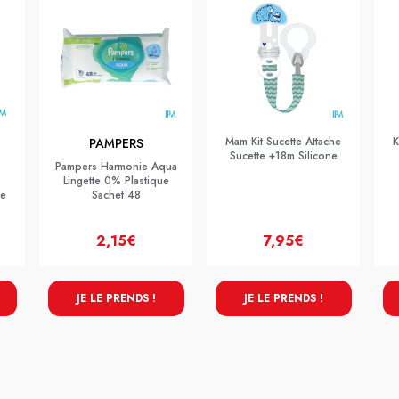
Mam Kit Sucette Attache
K
PAMPERS
Sucette +18m Silicone
Pampers Harmonie Aqua
Lingette 0% Plastique
ge
Sachet 48
2,15€
7,95€
JE LE PRENDS !
JE LE PRENDS !