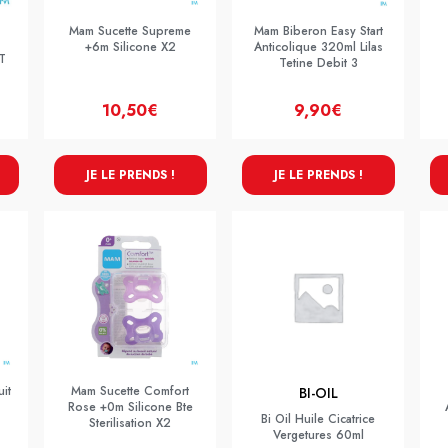
Mam Sucette Supreme
Mam Biberon Easy Start
+6m Silicone X2
Anticolique 320ml Lilas
T
Tetine Debit 3
10,50€
9,90€
JE LE PRENDS !
JE LE PRENDS !
it
Mam Sucette Comfort
BI-OIL
Rose +0m Silicone Bte
Bi Oil Huile Cicatrice
Sterilisation X2
Vergetures 60ml