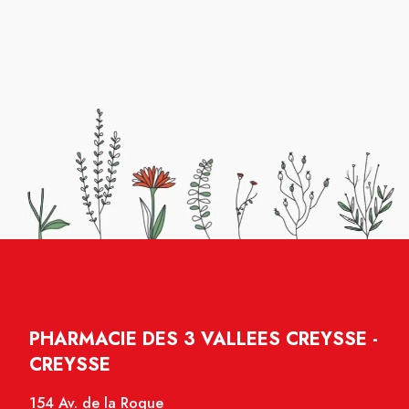
PHARMACIE DES 3 VALLEES CREYSSE -
CREYSSE
154 Av. de la Roque