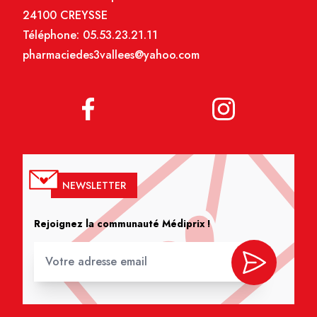
24100 CREYSSE
Téléphone:
05.53.23.21.11
pharmaciedes3vallees@yahoo.com
NEWSLETTER
Rejoignez la communauté Médiprix !