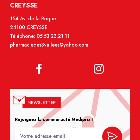
CREYSSE
154 Av. de la Roque
24100 CREYSSE
Téléphone:
05.53.23.21.11
pharmaciedes3vallees@yahoo.com
NEWSLETTER
Rejoignez la communauté Médiprix !