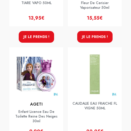
TIARE VAPO 50ML
Fleur De Cerisier
Vaporisateur 50ml
13,95€
15,55€
JE LE PRENDS !
JE LE PRENDS !
CAUDALIE EAU FRAICHE FL
AGETI
VIGNE 50ML
Enfant Licence Eau De
Toilette Reine Des Neiges
30ml