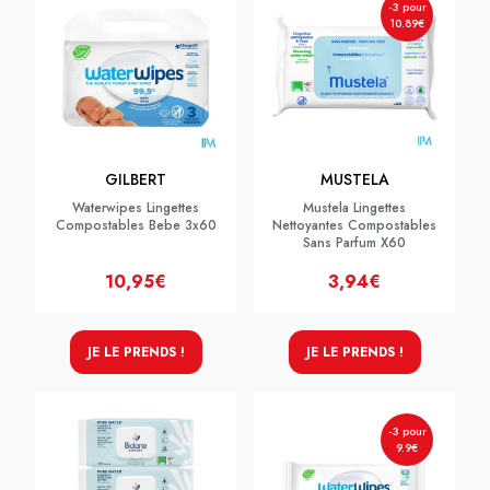
-3 pour
10.89€
GILBERT
MUSTELA
Waterwipes Lingettes
Mustela Lingettes
Compostables Bebe 3x60
Nettoyantes Compostables
Sans Parfum X60
10,95€
3,94€
JE LE PRENDS !
JE LE PRENDS !
-3 pour
9.9€