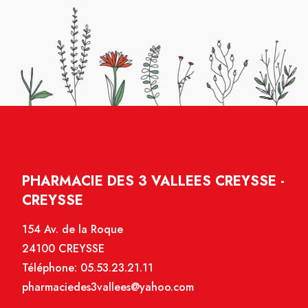
PHARMACIE DES 3 VALLEES CREYSSE -
CREYSSE
154 Av. de la Roque
24100 CREYSSE
Téléphone:
05.53.23.21.11
pharmaciedes3vallees@yahoo.com