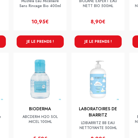
Mustela Eau Micellaire
BIOLANE EXPERT EAU
Sans Rincage Bio 400ml
NETT BIO 500ML
N
10,95€
8,90€
JE LE PRENDS !
JE LE PRENDS !
BIODERMA
LABORATOIRES DE
BIARRITZ
e
ABCDERM H2O SOL
MICEL 100ML
N
LDBIARRITZ BB EAU
NETTOYANTE 500ML