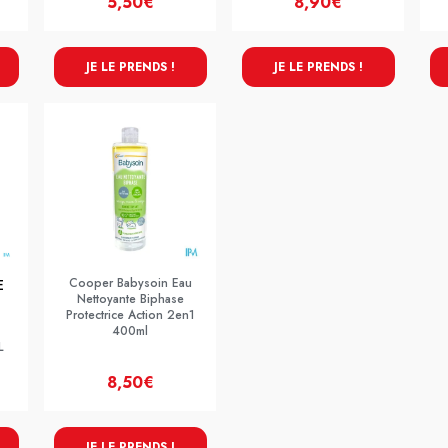
5,50€
8,90€
JE LE PRENDS !
JE LE PRENDS !
Cooper Babysoin Eau
E
Nettoyante Biphase
Protectrice Action 2en1
400ml
L
8,50€
JE LE PRENDS !