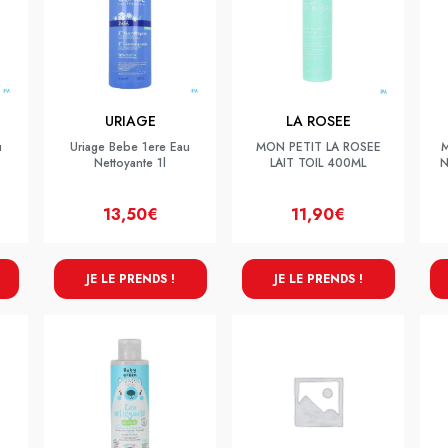
URIAGE
LA ROSEE
u
Uriage Bebe 1ere Eau
MON PETIT LA ROSEE
M
Nettoyante 1l
LAIT TOIL 400ML
N
13,50€
11,90€
JE LE PRENDS !
JE LE PRENDS !