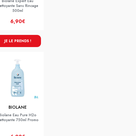
Biolane Expert Eau
ettoyante Sans Rincage
500ml
6,90€
JE LE PRENDS !
BIOLANE
Biolane Eau Pure H2o
ettoyante 750ml Promo