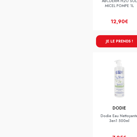
ABCDERM H2O SOL
MICEL POMPE 1L
12,90€
JE LE PRENDS !
DODIE
Dodie Eau Nettoyant
3en1 500ml