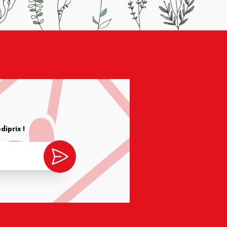
iprix !