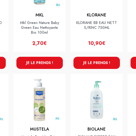
MKL
KLORANE
D
Mkl Green Nature Baby
KLORANE BB EAU NETT
Green Eau Nettoyante
S/RINC 750ML
Bio 100ml
2,70€
10,90€
JE LE PRENDS !
JE LE PRENDS !
MUSTELA
BIOLANE