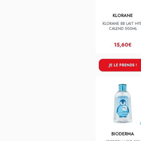
KLORANE
KLORANE BB LAIT HY
CALEND 500ML
15,60€
JE LE PRENDS !
BIODERMA