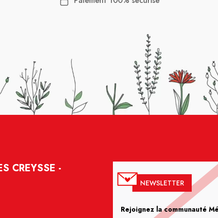
Paiement 100% sécurisé
S CREYSSE -
NEWSLETTER
Rejoignez la communauté Méd