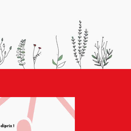
iprix !