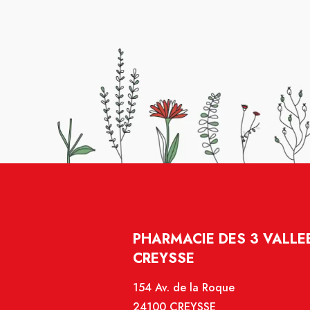
PHARMACIE DES 3 VALLEE
CREYSSE
154 Av. de la Roque
24100 CREYSSE