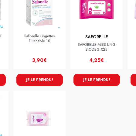
T
Saforelle Lingettes
SAFORELLE
Flushable 10
SAFORELLE MISS LING
BIODEG X25
3,90€
4,25€
JE LE PRENDS !
JE LE PRENDS !