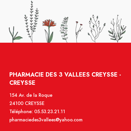
PHARMACIE DES 3 VALLEES CREYSSE -
CREYSSE
154 Av. de la Roque
24100 CREYSSE
Téléphone:
05.53.23.21.11
pharmaciedes3vallees@yahoo.com