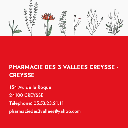
PHARMACIE DES 3 VALLEES CREYSSE -
CREYSSE
154 Av. de la Roque
24100 CREYSSE
Téléphone:
05.53.23.21.11
pharmaciedes3vallees@yahoo.com