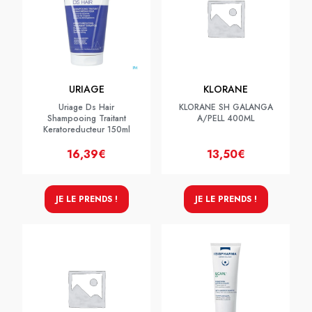
URIAGE
KLORANE
Uriage Ds Hair
KLORANE SH GALANGA
Shampooing Traitant
A/PELL 400ML
Keratoreducteur 150ml
16,39€
13,50€
JE LE PRENDS !
JE LE PRENDS !