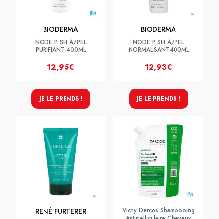
BIODERMA
BIODERMA
NODE P SH A/PEL
NODE P SH A/PEL
PURIFIANT 400ML
NORMALISANT400ML
12,95€
12,93€
JE LE PRENDS !
JE LE PRENDS !
Vichy Dercos Shampooing
RENÉ FURTERER
Antipelliculaire Cheveux