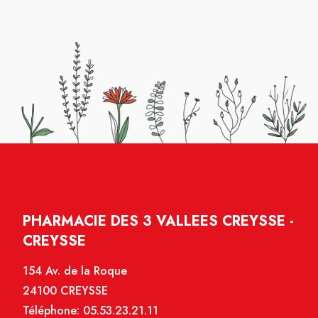
PHARMACIE DES 3 VALLEES CREYSSE -
CREYSSE
154 Av. de la Roque
24100 CREYSSE
Téléphone:
05.53.23.21.11