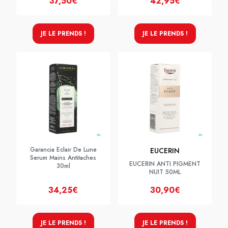
37,50€
42,95€
JE LE PRENDS !
JE LE PRENDS !
Garancia Eclair De Lune
EUCERIN
Serum Mains Antitaches
EUCERIN ANTI PIGMENT
30ml
NUIT 50ML
34,25€
30,90€
JE LE PRENDS !
JE LE PRENDS !